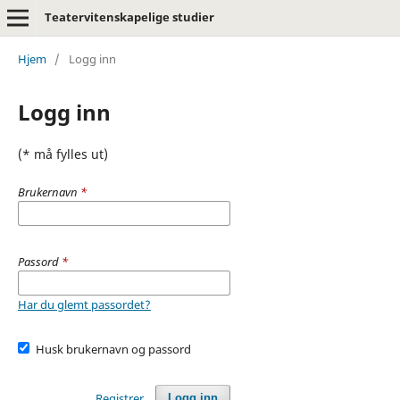
Teatervitenskapelige studier
Hjem
/
Logg inn
Logg inn
(* må fylles ut)
Brukernavn
*
Passord
*
Har du glemt passordet?
Husk brukernavn og passord
Registrer
Logg inn