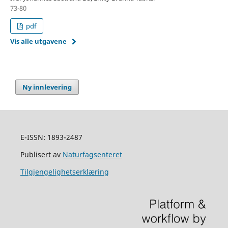
73-80
pdf
Vis alle utgavene
Ny innlevering
E-ISSN: 1893-2487
Publisert av
Naturfagsenteret
Tilgjengelighetserklæring