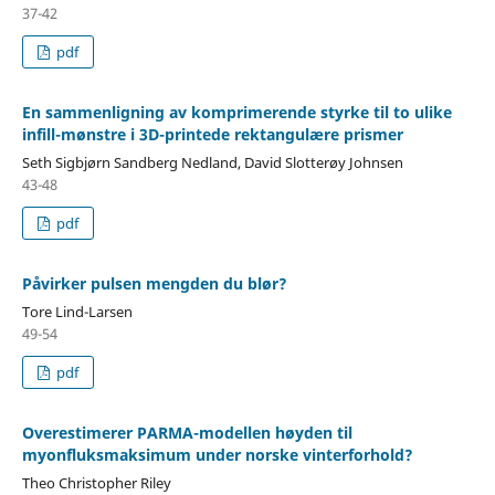
37-42
pdf
En sammenligning av komprimerende styrke til to ulike
infill-mønstre i 3D-printede rektangulære prismer
Seth Sigbjørn Sandberg Nedland, David Slotterøy Johnsen
43-48
pdf
Påvirker pulsen mengden du blør?
Tore Lind-Larsen
49-54
pdf
Overestimerer PARMA-modellen høyden til
myonfluksmaksimum under norske vinterforhold?
Theo Christopher Riley