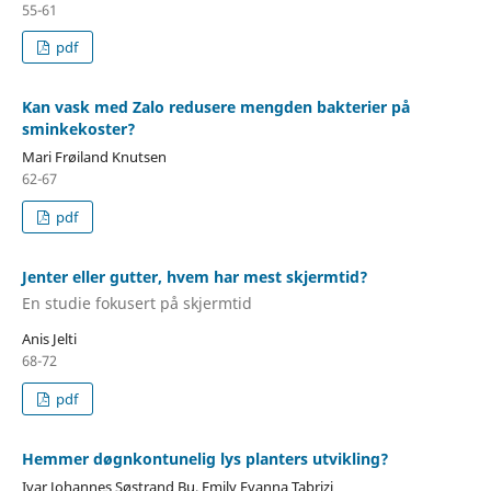
55-61
pdf
Kan vask med Zalo redusere mengden bakterier på
sminkekoster?
Mari Frøiland Knutsen
62-67
pdf
Jenter eller gutter, hvem har mest skjermtid?
En studie fokusert på skjermtid
Anis Jelti
68-72
pdf
Hemmer døgnkontunelig lys planters utvikling?
Ivar Johannes Søstrand Bu, Emily Evanna Tabrizi