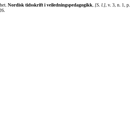
thet.
Nordisk tidsskrift i veiledningspedagogikk
,
[S. l.]
, v. 3, n. 1, p.
26.