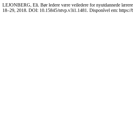
LEJONBERG, Eli. Bør ledere være veiledere for nyutdannede lærere? E
18–29, 2018. DOI: 10.15845/ntvp.v3i1.1481. Disponível em: https://b